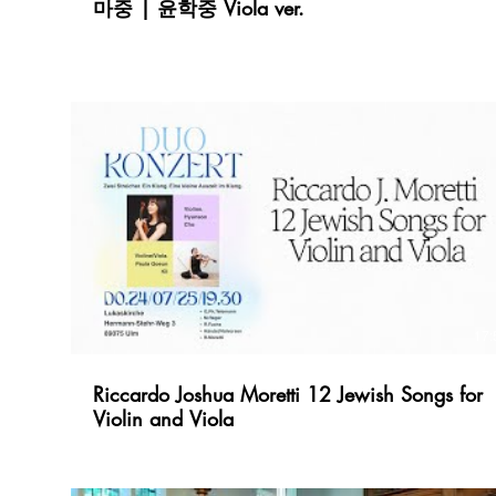
마중 | 윤학중 Viola ver.
마중 | 윤학중 Viola ver.
Ma-jung (Abholung) lyric: Wenn die Liebe zu weit ist, um zu
dir zu kommen, dann werde ich zu dir gehen. Ein Wort, das
man vermisst, an einem Abend voller Sehnsucht. Von
Angesicht zu Angesicht sitzen, leise deinen Traum anhören,
und meine Liebe erzählen. Vielleicht ist Sehnsucht ein längst
verlorener Duft aus vergangenen Tagen. An Tagen, an denen
das Leben mir unergründlich erscheint und ich einfach nur
Sehnsucht spüre – dann, mein Lieber, werde ich zu dir eilen
und als Blume dort stehen. Duo Piola Piano_Jieun Baek
Viola_ Paula G.Kil Nachklang | Ein Abend für innere
Stimmen am Donnerstag, den 09.10.2025 um 19:30
Martin Luther Kirche, Gemeindesaal Zinglerstr.66 89077
Ulm Das Video wurde mit dem Handy aufgenommen.
17:
17:
Riccardo Joshua Moretti 12 Jewish Songs for
Violin and Viola
Riccardo Joshua Moretti 12 Jewish Songs for
Violin and Viola
Riccardo Joshua Moretti 12 Jewish Songs for Violin and