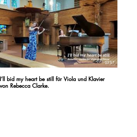
06:45 3.Rasch und mit Feuer Duo PioLa Viola:Paula G.Kil
Klavier:Jieun Baek Fantasie&Liebe Konzert am 21.07.2024
um19Uhr in der Martin Luther Kirche in Ulm
#schumannop.73
03:57
I’ll bid my heart be still für Viola und Klavier
von Rebecca Clarke.
03:57
I’ll bid my heart be still für Viola und Klavier
von Rebecca Clarke.
20.07.2024 Fantasie & Liebe Duokonzert, Martin Luther
Kirche in Ulm.