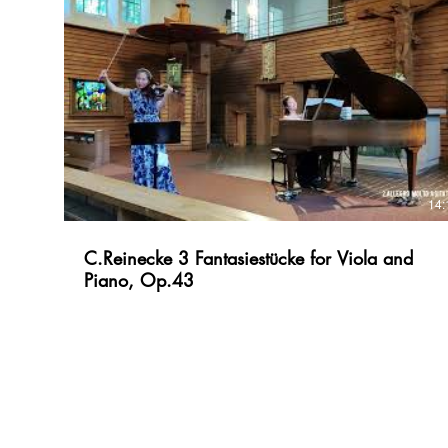
Viola -Ebraica 00:00 -Gola 02:08 -Yr Shalom 06:01 -Eretz
09:39 -Mitzva 13:42 Duo Konzert Zwei Streicher. Ein
Klang. Eine kleine Auszeit im Klang. Violine_Hyunsoo Cho
Violine/Viola_Paula G.Kil Do.24/07/25/19.30
Lukaskirche Hermann-Stehr-Weg 3 89075 Ulm
14:
C.Reinecke 3 Fantasiestücke for Viola and
Piano, Op.43
14:
C.Reinecke 3 Fantasiestücke for Viola and
Piano, Op.43
1. Romanze. Andante (0:00) 2. Allegro molto
agitato(02:52) 3. Jahrmarkt-Scene: Eine Humoreske. Molto
vivace (09:33) Duo PioLa Viola:Paula G.Kil Klavier:Jieun
Baek Fantasie&Liebe Konzert am 21.07.2024 um19Uhr in
der Martin Luther Kirche in Ulm