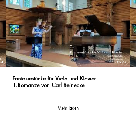
Martin Luther Kirche in Ulm #clarkemorpheus
14
02:47
Fantasiestücke für Viola und Klavier
1.Romanze von Carl Reinecke
14
02:47
Fantasiestücke für Viola und Klavier
1.Romanze von Carl Reinecke
Mehr laden
20.07.2024 Fantasie & Liebe Duokonzert, Martin-Luther
Kirche in Ulm Viola:Paula Goeun Kil Klavier: Jieun Baek