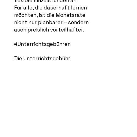
flexible Einzelstunden an.
Für alle, die dauerhaft lernen
möchten, ist die Monatsrate
nicht nur planbarer – sondern
auch preislich vorteilhafter.
#Unterrichtsgebühren
Die Unterrichtsgebühr
versteht sich als
Jahresbeitrag, zahlbar in 12
monatlichen Raten.
Monatsbeiträge für
regelmäßigen Unterricht:
Einzelunterricht 45
Min/Woche: 120,00 € / Monat
Einzelunterricht 60